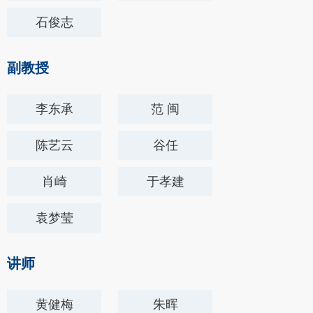
石俊志
副教授
李东承
范 闽
陈艺云
谷任
肖崎
于孝建
袁梦莹
讲师
黄健梅
​朱晖