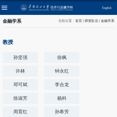
English
金融学系
当前位置：
首页
师资队伍
金融学系
教授
孙坚强
徐枫
​许林
钟永红
邓可斌
李合龙
徐淑芳
杨科
周育红
孙希芳