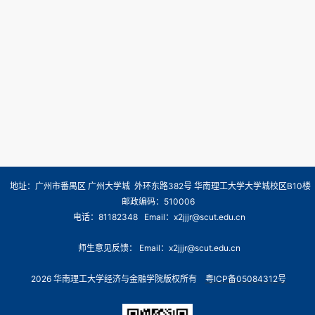
地址：广州市番禺区 广州大学城 外环东路382号 华南理工大学大学城校区B10楼
邮政编码：510006
电话：81182348 Email：x2jjjr@scut.edu.cn
师生意见反馈： Email：x2jjjr@scut.edu.cn
2026 华南理工大学经济与金融学院版权所有
粤ICP备05084312号