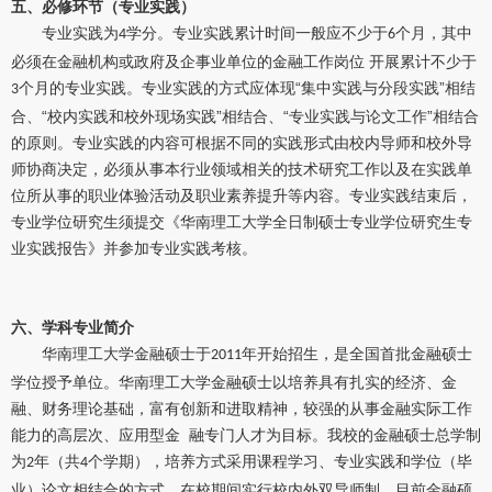
五、必修环节（专业实践）
专业实践为
学分。专业实践累计时间一般应不少于
个月，其中
4
6
必须在金融机构或政府及企事业单位的金融工作岗位 开展累计不少于
个月的专业实践。专业实践的方式应体现“集中实践与分段实践”相结
3
合、“校内实践和校外现场实践”相结合、“专业实践与论文工作”相结合
的原则。专业实践的内容可根据不同的实践形式由校内导师和校外导
师协商决定，必须从事本行业领域相关的技术研究工作以及在实践单
位所从事的职业体验活动及职业素养提升等内容。专业实践结束后，
专业学位研究生须提交《华南理工大学全日制硕士专业学位研究生专
业实践报告》并参加专业实践考核。
六、学科专业简介
华南理工大学金融硕士于
年开始招生，是全国首批金融硕士
2011
学位授予单位。华南理工大学金融硕士以培养具有扎实的经济、金
融、财务理论基础，富有创新和进取精神，较强的从事金融实际工作
能力的高层次、应用型金 融专门人才为目标。我校的金融硕士总学制
为
年（共
个学期），培养方式采用课程学习、专业实践和学位（毕
2
4
业）论文相结合的方式。在校期间实行校内外双导师制。目前金融硕