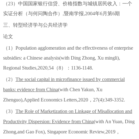
（23）中国国家银行信贷、价格指数与城镇居民收入：一个
实证分析（与何问陶合作）,暨南学报,2004年6月第6期
三、转型经济学与公共经济学
论文
（1）Population agglomeration and the effectiveness of enterprise
subsidies: a Chinese analysis(with Ding Zhong, Xu mingli),
Regional Studies,2020,54（8）：1136-1148.
（2）
The social capital in microfinance issued by commercial
banks: evidence from China
(with Chen Yakun, Xu
Zhenguo),Applied Economics Letters,2020，27(4):349-3352.
（3）
The Role of Marketization on Linkage of Misallocation and
Productivity Dispersion: Evidence from China
(with An Yuan, Ding
Zhong,and Gao Fox), Singapore Economic Review,2019，