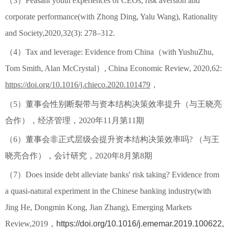
（3）Peasant youth experiences of CEOs, risk aversion and
corporate performance(with Zhong Ding, Yalu Wang), Rationality
and Society,2020,32(3): 278–312.
（4）Tax and leverage: Evidence from China（with YushuZhu,
Tom Smith, Alan McCrystal）, China Economic Review, 2020,62:
https://doi.org/10.1016/j.chieco.2020.101479
，
（5）董事会性别断裂带与资本结构决策效率提升（与王晓亮
合作），经济管理，2020年11月第11期
（6）董事会非正式层级会提升资本结构决策效率吗? （与王
晓亮合作），会计研究，2020年8月第8期
（7）Does inside debt alleviate banks' risk taking? Evidence from
a quasi-natural experiment in the Chinese banking industry(with
Jing He, Dongmin Kong, Jian Zhang), Emerging Markets
Review,2019，
https://doi.org/10.1016/j.ememar.2019.100622,