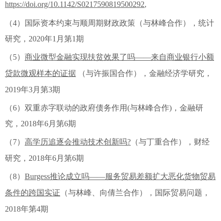
https://doi.org/10.1142/S0217590819500292
,
（4）国际资本约束与顺周期财政政策（与林峰合作），统计
研究，2020年1月第1期
（5）
商业微型金融实现扶贫效果了吗——来自商业银行小额
贷款微观样本的证据
（与许振国合作），金融经济学研究，
2019年3月第3期
（6）双重赤字联动的政府债务作用(与林峰合作)，金融研
究，2018年6月第6期
（7）
高学历追逐会推动技术创新吗
?
（与丁重合作），财经
研究，2018年6月第6期
（8）
Burgess
推论成立吗——服务贸易差额扩大恶化货物贸易
条件的跨国实证
（与林峰、向倩兰合作），国际贸易问题，
2018年第4期