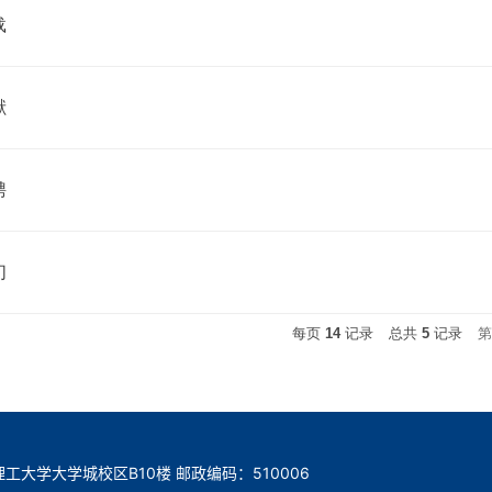
载
献
聘
们
每页
14
记录
总共
5
记录
第
工大学大学城校区B10楼 邮政编码：510006