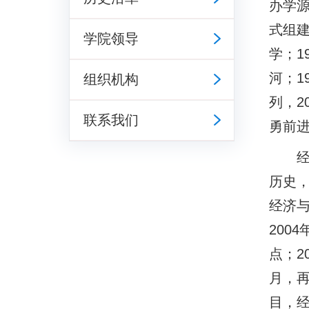
办学源
式组建
学院领导
学；1
河；1
组织机构
列，2
联系我们
勇前
历史，
经济与
200
点；2
月，再
目，经