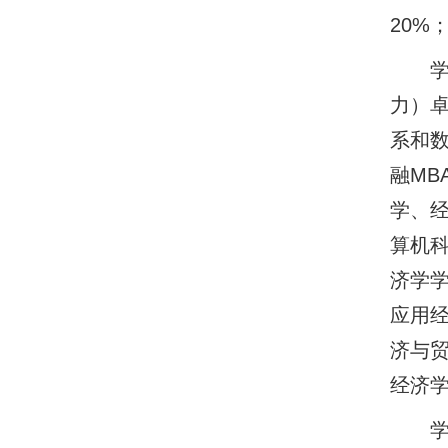
20%
力）卓
系和数
融MB
学、
算机
济学学
应用经
济与贸
经济
学