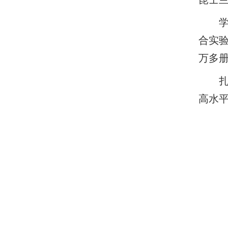
合实验
万多
高水