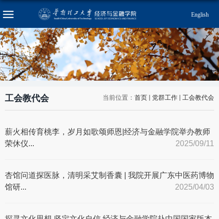
English
工会教代会
当前位置：
首页
党群工作
工会教代会
薪火相传育桃李，岁月如歌颂师恩|经济与金融学院举办教师
荣休仪...
2025/09/11
杏馆问道探医脉，清明采艾制香囊 | 我院开展广东中医药博物
馆研...
2025/04/03
探寻文化思想 坚定文化自信 经济与金融学院赴中国国家版本