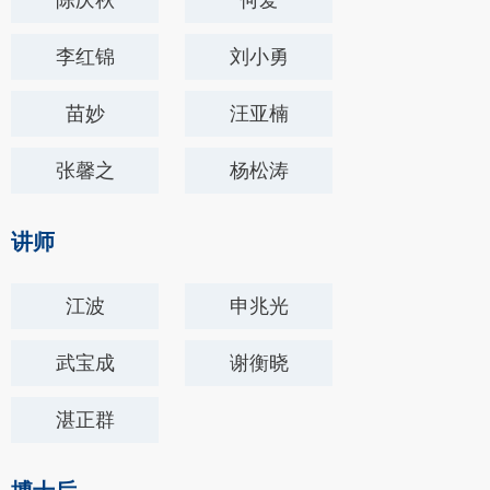
陈庆秋
何爱
李红锦
​刘小勇
苗妙
汪亚楠
张馨之
杨松涛
讲师
江波
申兆光
武宝成
谢衡晓
湛正群