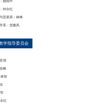
：姚灿中
：钟永红
与贸易系：林峰
学系：贺建风
教学指导委员会
坚强
徐枫
智
佳
羽
红