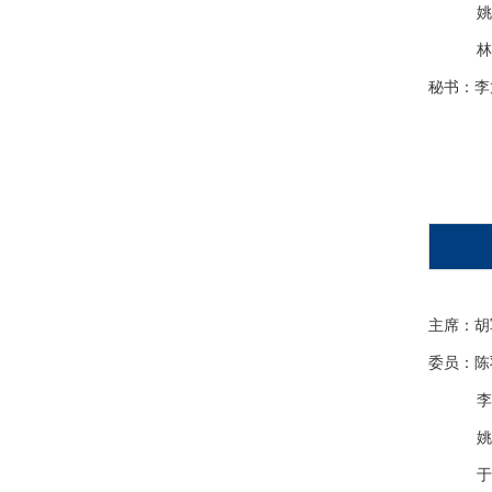
姚灿
林
秘书：李
主席：胡
委员：陈
李龙
姚灿
于孝