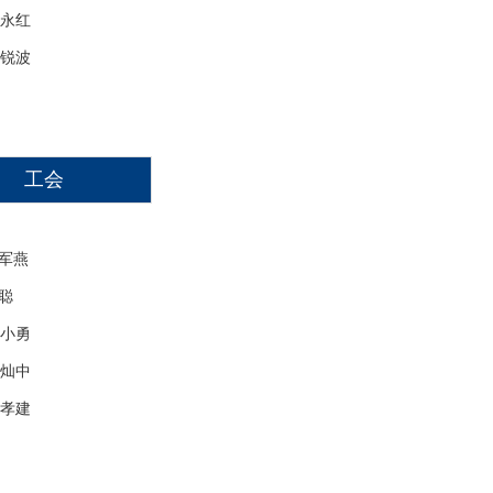
红
波
工会
军燕
聪
勇
中
建