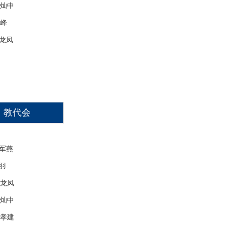
中
峰
龙凤
教代会
军燕
羽
凤
中
建