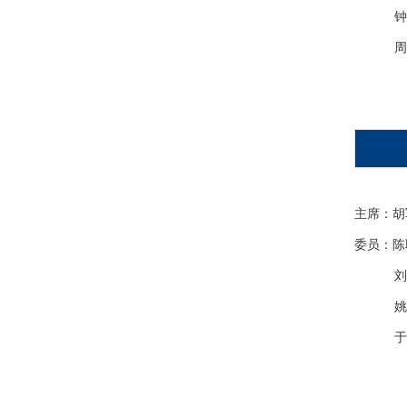
钟永
周锐
主席：胡
委员：陈
刘小
姚灿
于孝