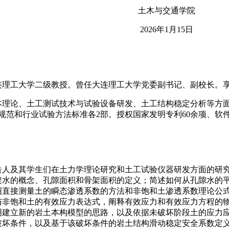
土木与交通学院
2026年1月15日
连理工大学二级教授。曾任大连理工大学党委副书记、副校长。
理论、土工测试技术与试验设备研发、土工结构稳定分析等方面
规范和行业试验方法标准各2部。授权国家发明专利60余项、软件
告人及其学生们在土力学理论研究和土工试验仪器研发方面的研
架水的概念、孔隙面积和骨架面积的定义；简述如何从孔隙水的
绍直接测量土的瞬态渗透系数的方法和非饱和土渗透系数理论公
与非饱和土的有效应力表达式，阐释有效应力和有效应力方程的
明建立新的岩土本构模型的思路，以及依据未破坏阶段土的应力
破坏条件，以及基于该破坏条件的岩土结构滑动稳定安全系数定