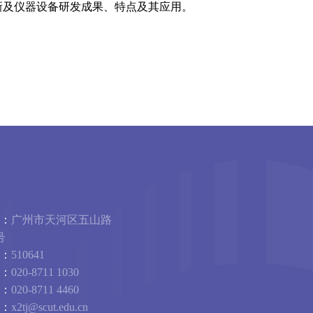
新及仪器设备研发成果、特点及其应用。
：
广州市天河区五山路
号
：
510641
：
020-8711 1030
：
020-8711 4460
：
x2tj@scut.edu.cn