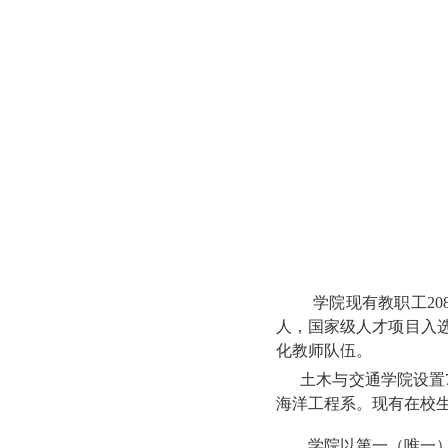
学
院
现有教职工20
人，国家级人才项目入选
化教师队伍。
土木与交通学院设置7
海洋工程系。
现有在校生
学院
以第一（唯一）