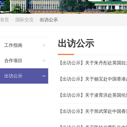
首页
国际交流
出访公示
出访公示
工作指南
合作项目
【出访公示】关于朱丹彤赴英国拉
出访公示
【出访公示】关于杨宝赴中国香港
【出访公示】关于凌育洪赴英国伦敦
【出访公示】关于简武荣赴中国香