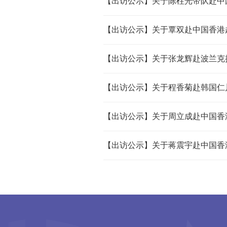
【出访公示】关于陈柱光带队赴中
【出访公示】关于覃双赴中国香港
【出访公示】关于张龙辉赴波兰克
【出访公示】关于程香菊赴韩国仁
【出访公示】关于周立成赴中国香
【出访公示】关于蒋震宇赴中国香