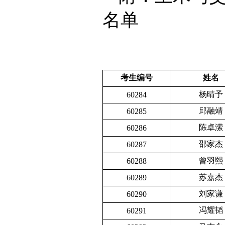
名单
考生编号
姓名
杨晴予
60284
邱融靖
60285
陈卓潆
60286
邵家杰
60287
曾羽熙
60288
苏嘉杰
60289
刘家谦
60290
冯耀韬
60291