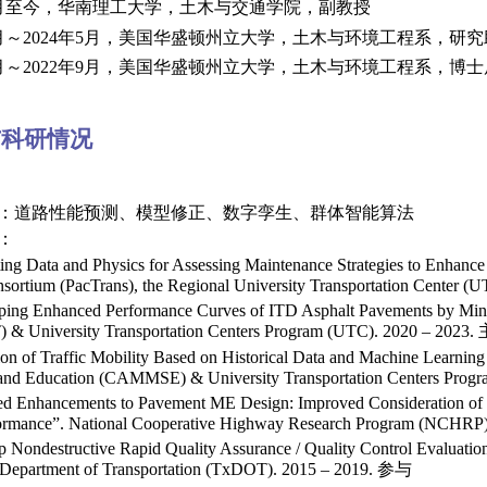
月至今，华南理工大学，土木与交通学院，副教
月～
2024
年
5
月，美国华盛顿州立大学，土木与环境工程系，研究
月～
2022
年
9
月，美国华盛顿州立大学，土木与环境工程系，博士
与科研情况
趣：道路性能预测、模型修正、数字孪生、群体智能
：
ting Data and Physics for Assessing Maintenance Strategies to Enhanc
nsortium (PacTrans), the Regional University Transportation Center (
ping Enhanced Performance Curves of ITD Asphalt Pavements by Mining
) & University Transportation Centers Program (UTC). 2020 – 2023.
ion of Traffic Mobility Based on Historical Data and Machine Learni
 and Education (CAMMSE) & University Transportation Centers Prog
ed Enhancements to Pavement ME Design: Improved Consideration of 
ormance”. National Cooperative Highway Research Program (NCHRP)
 Nondestructive Rapid Quality Assurance / Quality Control Evaluatio
s Department of Transportation (TxDOT). 2015 – 2019.
参与