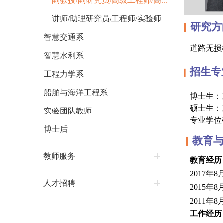
副教授/副研究员/高级工程师/高...
讲师/助理研究员/工程师/实验师
研究
▎
智慧交通系
道路无损
智慧水利系
招生
▎
工程力学系
船舶与海洋工程系
博士
硕士
实验团队教师
专业学位
博士后
教育
▎
教师服务
教育经历
2017
年
8
人才招聘
2015
年
8
2011
年
8
工作经历