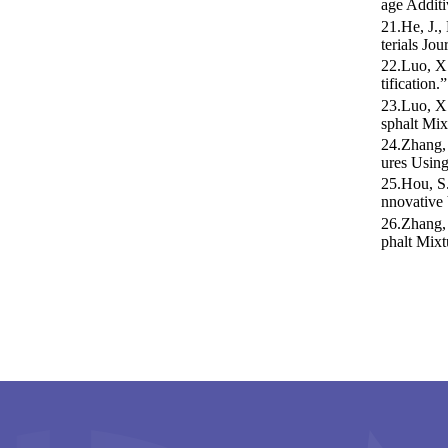
age Additi
21.He, J.
terials Jou
22.Luo, X
tification
23.Luo, X.
sphalt Mix
24.Zhang,
ures Using
25.Hou, S.
nnovative 
26.Zhang, 
phalt Mixt