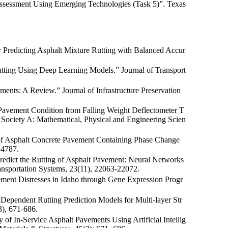
ssessment Using Emerging Technologies (Task 5)”. Texas
 Predicting Asphalt Mixture Rutting with Balanced Accur
utting Using Deep Learning Models.” Journal of Transport
ments: A Review.” Journal of Infrastructure Preservation
t Pavement Condition from Falling Weight Deflectometer T
 Society A: Mathematical, Physical and Engineering Scien
n of Asphalt Concrete Pavement Containing Phase Change
34787.
redict the Rutting of Asphalt Pavement: Neural Networks
ansportation Systems, 23(11), 22063-22072.
ement Distresses in Idaho through Gene Expression Progr
in Dependent Rutting Prediction Models for Multi-layer Str
3), 671-686.
of In-Service Asphalt Pavements Using Artificial Intellig