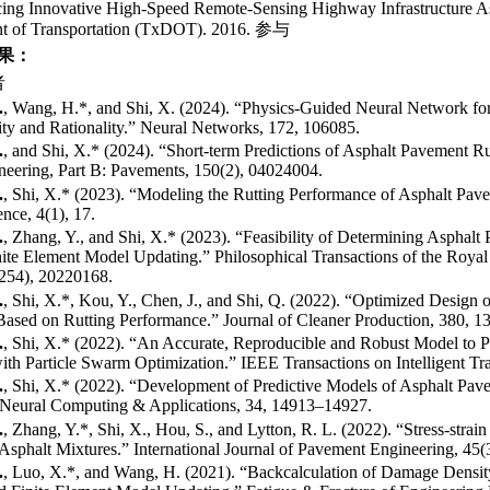
ing Innovative High-Speed Remote-Sensing Highway Infrastructure A
t of Transportation (TxDOT). 2016.
参与
果：
者
.
, Wang, H.*, and Shi, X. (2024). “Physics-Guided Neural Network for
lity and Rationality.” Neural Networks, 172, 106085.
.
, and Shi, X.* (2024). “Short-term Predictions of Asphalt Pavement R
neering, Part B: Pavements, 150(2), 04024004.
.
, Shi, X.* (2023). “Modeling the Rutting Performance of Asphalt Pave
ence, 4(1), 17.
.
, Zhang, Y., and Shi, X.* (2023). “Feasibility of Determining Asphal
nite Element Model Updating.” Philosophical Transactions of the Royal
2254), 20220168.
.
, Shi, X.*, Kou, Y., Chen, J., and Shi, Q. (2022). “Optimized Desig
Based on Rutting Performance.” Journal of Cleaner Production, 380, 1
.
, Shi, X.* (2022). “An Accurate, Reproducible and Robust Model to P
th Particle Swarm Optimization.” IEEE Transactions on Intelligent Tr
.
, Shi, X.* (2022). “Development of Predictive Models of Asphalt Pav
Neural Computing & Applications, 34, 14913–14927.
.
, Zhang, Y.*, Shi, X., Hou, S., and Lytton, R. L. (2022). “Stress-stra
 Asphalt Mixtures.” International Journal of Pavement Engineering, 45(
.
, Luo, X.*, and Wang, H. (2021). “Backcalculation of Damage Density 