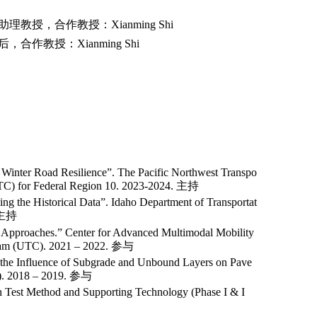
授
助理教授，合作教授：
Xianming Shi
后，合作教授：
Xianming Shi
算法
e Winter Road Resilience”. The Pacific Northwest Transpo
UTC) for Federal Region 10. 2023-2024.
主持
 the Historical Data”. Idaho Department of Transportat
主持
ng Approaches.” Center for Advanced Multimodal Mobility
ram (UTC). 2021 – 2022.
参与
the Influence of Subgrade and Unbound Layers on Pave
. 2018 – 2019.
参与
n Test Method and Supporting Technology (Phase I & I