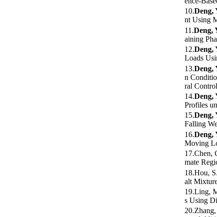
ence-Based
10.
Deng, 
nt Using 
11.
Deng, 
aining Pha
12.
Deng, 
Loads Usin
13.
Deng, 
n Conditio
ral Contro
14.
Deng, 
Profiles u
15.
Deng, 
Falling We
16.
Deng, 
Moving Loa
17.Chen, 
mate Regio
18.Hou, S
alt Mixtur
19.Ling, 
s Using Di
20.Zhang,