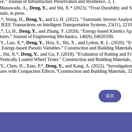
ve.” Journal of Infrastructure Preservation and Resilience, 3, 1.
, Manawadu, A.,
Deng, Y.
, and Shi, X.* (2023). “Frost Durability and 
rnals, in press.
.*, Wang, H.,
Deng, Y.
, and Li, H. (2022). “Automatic Inverse Analy
.” IEEE Transactions on Intelligent Transportation Systems, 23(11), 221
*, Li, H.,
Deng, Y.
, and Zhang, Y. (2020). “Energy-based Kinetics Ap
tures.” Journal of Engineering Mechanics, 146(9), 04020100.
 Y., Luo, X.*,
Deng, Y.
, Hou, S., Shi, X., and Lytton, R. L. (2020). “E
 Energy-based Pseudo Variables.” Construction and Building Materials
, Shi, X.*,
Deng, Y.
, and Gu, F. (2018). “Evaluation of Rutting and F
Vertically Loaded Wheel Tester.” Construction and Building Materials,
Y., Chen, H., Xiao, P.*,
Deng, Y.
, and Kang, A. (2022). “Investigati
ures with Compaction Effects.”Construction and Building Materials, 3
返回