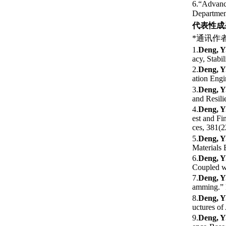
6.“Advanc
Departmen
代表性成
*
通讯作
1.
Deng, Y
acy, Stabi
2.
Deng, Y
ation Engi
3.
Deng, Y
and Resili
4.
Deng, Y
est and Fi
ces, 381(
5.
Deng, Y
Materials 
6.
Deng, Y
Coupled wi
7.
Deng, Y
amming.” 
8.
Deng, Y
uctures of
9.
Deng, Y