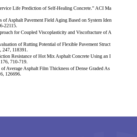
Service Life Prediction of Self-Healing Concrete.” ACI Ma
sis of Asphalt Pavement Field Aging Based on System Iden
06-22115.
proach for Coupled Viscoplasticity and Viscofracture of A
valuation of Rutting Potential of Flexible Pavement Struct
, 247, 118391.
riction Resistance of Hot Mix Asphalt Concrete Using an I
 176, 710-719.
on of Average Asphalt Film Thickness of Dense Graded As
26, 126696.