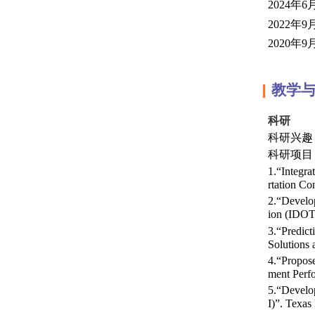
2024
年
6
2022
年
9
2020
年
9
教学
▎
科研
科研兴
科研项目
1.“Integra
rtation Co
2.“Develo
ion (IDOT
3.“Predict
Solutions
4.“Propos
ment Perf
5.“Develop
I)”. Texa