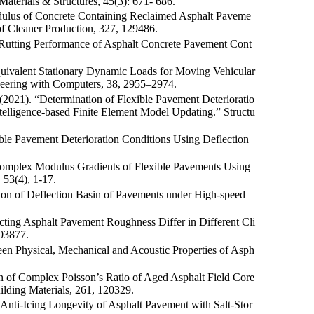
aterials & Structures, 45(3): 671- 686.
odulus of Concrete Containing Reclaimed Asphalt Paveme
f Cleaner Production, 327, 129486.
f Rutting Performance of Asphalt Concrete Pavement Cont
quivalent Stationary Dynamic Loads for Moving Vehicular
ineering with Computers, 38, 2955–2974.
. (2021). “Determination of Flexible Pavement Deterioratio
elligence-based Finite Element Model Updating.” Structu
xible Pavement Deterioration Conditions Using Deflection
 Complex Modulus Gradients of Flexible Pavements Using
 53(4), 1-17.
tion of Deflection Basin of Pavements under High-speed
ecting Asphalt Pavement Roughness Differ in Different Cli
103877.
ween Physical, Mechanical and Acoustic Properties of Asph
on of Complex Poisson’s Ratio of Aged Asphalt Field Core
ilding Materials, 261, 120329.
Anti-Icing Longevity of Asphalt Pavement with Salt-Stor