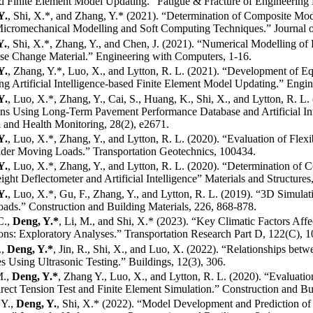
 Finite Element Model Updating.” Fatigue & Fracture of Engineering M
Y.
, Shi, X.*, and Zhang, Y.* (2021). “Determination of Composite M
Micromechanical Modelling and Soft Computing Techniques.” Journal o
Y.
, Shi, X.*, Zhang, Y., and Chen, J. (2021). “Numerical Modelling o
se Change Material.” Engineering with Computers, 1-16.
Y.
, Zhang, Y.*, Luo, X., and Lytton, R. L. (2021). “Development of E
g Artificial Intelligence-based Finite Element Model Updating.” Eng
Y.
, Luo, X.*, Zhang, Y., Cai, S., Huang, K., Shi, X., and Lytton, R. L
ns Using Long-Term Pavement Performance Database and Artificial Int
l and Health Monitoring, 28(2), e2671.
Y.
, Luo, X.*, Zhang, Y., and Lytton, R. L. (2020). “Evaluation of Fle
nder Moving Loads.” Transportation Geotechnics, 100434.
Y.
, Luo, X.*, Zhang, Y., and Lytton, R. L. (2020). “Determination of
ight Deflectometer and Artificial Intelligence” Materials and Structures,
Y.
, Luo, X.*, Gu, F., Zhang, Y., and Lytton, R. L. (2019). “3D Simula
ds.” Construction and Building Materials, 226, 868-878.
C.,
Deng, Y.*
, Li, M., and Shi, X.* (2023). “Key Climatic Factors Aff
ns: Exploratory Analyses.” Transportation Research Part D, 122(C), 
.,
Deng, Y.*
, Jin, R., Shi, X., and Luo, X. (2022). “Relationships bet
es Using Ultrasonic Testing.” Buildings, 12(3), 306.
M.,
Deng, Y.*
, Zhang Y., Luo, X., and Lytton, R. L. (2020). “Evaluati
rect Tension Test and Finite Element Simulation.” Construction and Bu
 Y.,
Deng, Y.
, Shi, X.* (2022). “Model Development and Prediction of 