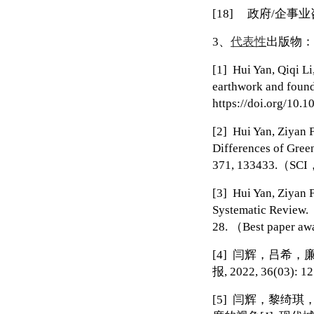
[18]
政府
/
企事业
3
、
代表性
出版物：
[1]
Hui Yan, Qiqi Li,
earthwork and found
https://doi.org/10
[2]
Hui Yan, Ziyan F
Differences of Gree
371, 133433.
（
SCI
[3]
Hui Yan, Ziyan F
Systematic Review. 
28.
（
Best paper aw
[4]
闫辉，吕希，
报
, 2022, 36(03): 1
[5]
闫辉，黎绮琪