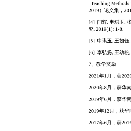
Teaching Methods i
2019
）论文集，
20
[4]
闫辉
,
申琪玉
,
究
, 2019(1): 1-8.
[5]
申琪玉
,
王如钰
[6]
李弘扬
,
王幼松
7
、教学奖励
2021
年
1
月，获
202
2020
年
8
月，获华
2019
年
6
月，获华
2019
年
12
月，获华
2017
年
6
月，获
201