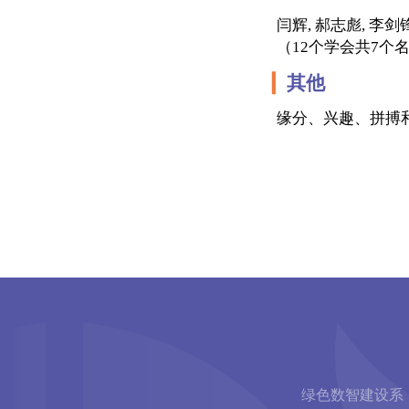
闫辉
,
郝志彪
,
李剑
（
12
个学会共
7
个
▎
其他
缘分、兴趣、拼搏
绿色数智建设系