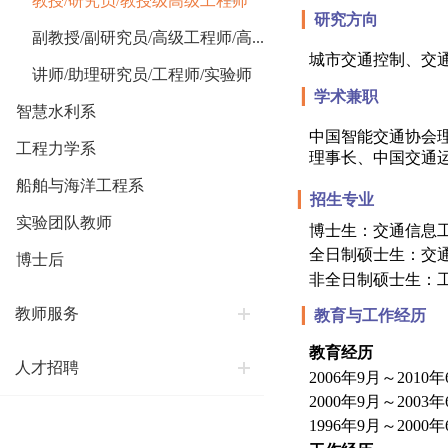
教授/研究员/教授级高级工程师
▎
研究方向
副教授/副研究员/高级工程师/高...
城市交通控制、交
讲师/助理研究员/工程师/实验师
▎
学术兼职
智慧水利系
中国智能交通协会
工程力学系
理事长、中国交通
船舶与海洋工程系
▎
招生专业
实验团队教师
博士生：交通信息
全日制硕士生：交
博士后
非全日制硕士生：
教师服务
▎
教育与工作经历
教育经历
人才招聘
2006
年
9
月～
2010
年
2000
年
9
月～
2003
年
1996
年
9
月～
2000
年