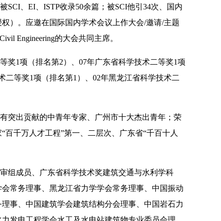
被
SCI
、
EI
、
ISTP
收录
50
余篇；被
SCI
他引
34
次、国内
授权）。应邀在国际国内学术会议上作大会
/
邀请
/
主题
 Civil Engineering
的大会共同主席。
等奖
1
项（排名第
2
）、
07
年广东省科学技术二等奖
1
项
术二等奖
1
项（排名第
1
）、
02
年黑龙江省科学技术二
有突出贡献的中青年专家、广州市十大杰出青年；荣
“百千万人才工程”第一、二层次、广东省“千百十人
审组成员、广东省科学技术奖建筑交通与水利学科
学会常务理事、黑龙江省力学学会常务理事、中国振动
务理事、中国建筑学会建筑结构分会理事、中国岩石力
水力发电工程学会水工及水电站建筑物专业委员会理