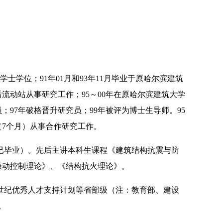
学士学位；
91
年
01
月和
93
年
11
月毕业于原哈尔滨建筑
后流动站从事研究工作；
95
～
00
年在原哈尔滨建筑大学
员；
97
年破格晋升研究员；
99
年被评为博士生导师。
95
（
7
个月）从事合作研究工作。
已毕业）。先后主讲本科生课程《建筑结构抗震与防
振动控制理论》、《结构抗火理论》。
世纪优秀人才支持计划等省部级（注：教育部、建设
。