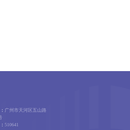
：
广州市天河区五山路
号
：
510641