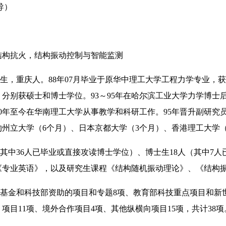
导）
结构抗火，结构振动控制与智能监测
生，重庆人。
88
年
07
月毕业于原华中理工大学工程力学专业，获
，分别获硕士和博士学位。
93
～
95
年在哈尔滨工业大学力学博士
0
年至今在华南理工大学从事教学和科研工作。
95
年晋升副研究
约州立大学（
6
个月）、日本京都大学（
3
个月）、香港理工大学
其中
36
人已毕业或直接攻读博士学位）、博士生
18
人（其中
7
人
《专业英语》，以及研究生课程《结构随机振动理论》、《结构
基金和科技部资助的项目和专题
8
项、教育部科技重点项目和新
）项目
11
项、境外合作项目
4
项、其他纵横向项目
15
项，共计
38
项