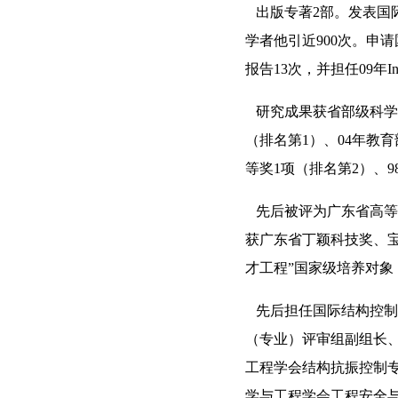
出版专著
2
部。发表国
学者他引近
900
次。申请
报告
13
次，并担任
09
年
I
研究成果获省部级科学
（排名第
1
）、
04
年教育
等奖
1
项（排名第
2
）、
9
先后被评为广东省高等
获广东省丁颖科技奖、宝
才工程”国家级培养对
先后担任国际结构控制
（专业）评审组副组长
工程学会结构抗振控制
学与工程学会工程安全