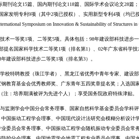
际期刊论文
15
篇、国内期刊论文
118
篇、国际学术会议论文
28
篇；
国家发明专利
9
项（其中
2
项已授权）、实用新型专利
4
项（均已
nternational Symposium on Innovation & Sustainability of Structures in
技术一等奖
1
项、二等奖
5
项。具体包括：
98
年建设部科技进步一
部提名国家科学技术二等奖
1
项（排名第
1
）、
02
年广东省科学技
8
年建设部科技进步二等奖
1
项（排名第
3
）。
学校特聘教授（珠江学者）、黑龙江省优秀中青年专家、建设部
钢教育基金会优秀教师奖、广东青年五四奖章提名奖；入选国家
象（注：培养期满被评为先进个人）；享受国务院政府特殊津贴。
与监测学会中国分会常务理事、国家自然科学基金委员会学科评
、中国振动工程学会理事、中国现代设计法研究会模糊分析设计
专业委员会常务理事、中国振动工程学会随机振动专业委员会常
与防护分会理事、中国地震学会地震工程专业委员会理事、中国