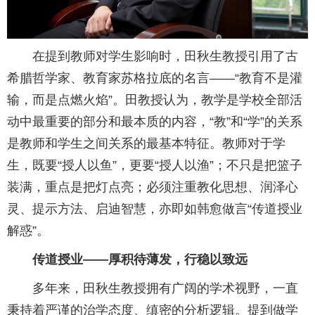
在提到教师对学生影响时，田秋生教授引用了古
希腊哲学家、教育家苏格拉底的名言——“教育不是灌
输，而是点燃火焰”。田教授认为，教学是学校全部活
动中最重要的部分和最本质的内容，“教”和“学”的关系
是教师和学生之间关系的最基本特征。教师对于学
生，既要“授人以鱼”，更要“授人以渔”；不只是把篮子
装满，重点是把灯点亮；必须注重教化思想、润泽心
灵、提示方法、启迪智慧，亦即如韩愈做言“传道授业
解惑”。
传道授业——厚积待薄发，行稳以致远
多年来，田秋生教授拥有广阔的学术视野，一直
秉持着严谨的治学态度、缜密的分析逻辑。提到做学