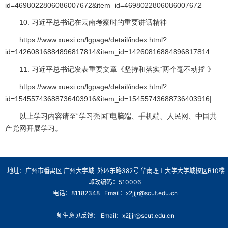
id=4698022806086007672&item_id=4698022806086007672
10. 习近平总书记在云南考察时的重要讲话精神
https://www.xuexi.cn/lgpage/detail/index.html?
id=14260816884896817814&item_id=14260816884896817814
11. 习近平总书记发表重要文章《坚持和落实“两个毫不动摇”》
https://www.xuexi.cn/lgpage/detail/index.html?
id=15455743688736403916&item_id=15455743688736403916|
以上学习内容请至“学习强国”电脑端、手机端、人民网、中国共
产党网开展学习。
地址：广州市番禺区 广州大学城 外环东路382号 华南理工大学大学城校区B10楼
邮政编码：510006
电话：81182348 Email：x2jjjr@scut.edu.cn
师生意见反馈： Email：x2jjjr@scut.edu.cn