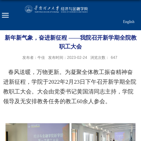
English
新年新气象，奋进新征程 ——我院召开新学期全院教
职工大会
发布者：牛佳
发布时间：2023-02-24
浏览次数：
647
春风送暖，万物更新。为凝聚全体教工振奋精神奋
进新征程，学院于
2022
年
2
月
23
日下午召开新学期全院
教职工大会。大会由党委书记黄国清同志主持，学院
领导及无安排教务任务的教工
60
余人参会。