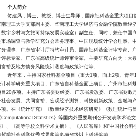
个人简介
贺建风，博士、教授、博士生导师，国家社科基金重大项目
华南理工大学支部副主委、华南理工大学经济与金融学院数量经
（数字乡村与文旅可持续发展实验室）副主任。同时，兼任中国
会市场调查与教学研究分会常务理事、中国现场统计学会理事、
常务理事、广东省审计厅特约审计员、国家社科基金评审专家、
合评标专家、广东省高级统计师评审专家。主要研究方向为：大
同富裕及地方债务风险统计测度与政策评估等。
近年来，主持国家社科基金项目（重大1项、面上2项、青年
统计科学研究重大项目、广东省自科基金面上项目、广州市社科
项目20多项。主持广东省委财经委、广东省发改委、广东省财政
济社会发展、共同富裕、宏观经济测算、科技创新政策、金融与产
多项。在《统计研究》《数量经济技术经济研究》《数理统计与管理》《Appl
Computational Statistics》等国内外重要期刊公开发
料》、《高等学校文科学术文摘》、《人民智库》和“中国社会科
省哲学社会科学优秀成果奖等多项省级以上科研奖励。