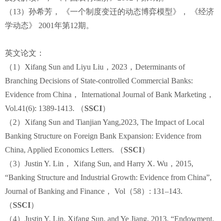
（13）孙希芳， 《一个制度变迁的动态博弈模型》， 《经济
学动态》 2001年第12期。
英文论文：
（1）Xifang Sun and Liyu Liu，2023，Determinants of
Branching Decisions of State-controlled Commercial Banks:
Evidence from China， International Journal of Bank Marketing，
Vol.41(6): 1389-1413. （
SSCI
）
（2）Xifang Sun and Tianjian Yang,2023, The Impact of Local
Banking Structure on Foreign Bank Expansion: Evidence from
China, Applied Economics Letters. （
SSCI
）
（3）Justin Y. Lin， Xifang Sun, and Harry X. Wu，2015,
“Banking Structure and Industrial Growth: Evidence from China”,
Journal of Banking and Finance， Vol（58）: 131–143.
（
SSCI
）
（4）Justin Y. Lin, Xifang Sun, and Ye Jiang, 2013, “Endowment,