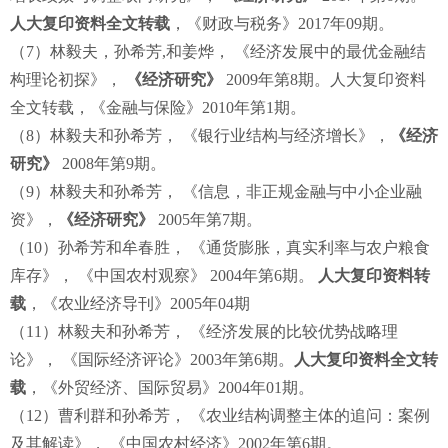
人大复印资料全文转载
，《财政与税务》2017年09期。
（7）林毅夫，孙希芳,和姜烨， 《经济发展中的最优金融结
构理论初探》，
《经济研究》
2009年第8期。人大复印资料
全文转载，《金融与保险》2010年第1期。
（8）林毅夫和孙希芳， 《银行业结构与经济增长》，
《经济
研究》
2008年第9期。
（9）林毅夫和孙希芳， 《信息，非正规金融与中小企业融
资》，
《经济研究》
2005年第7期。
（10）孙希芳和牟春胜， 《通货膨胀，真实利率与农户粮食
库存》， 《中国农村观察》 2004年第6期。
人大复印资料转
载
，《农业经济导刊》2005年04期
（11）林毅夫和孙希芳， 《经济发展的比较优势战略理
论》， 《国际经济评论》2003年第6期。
人大复印资料全文转
载
，《外贸经济、国际贸易》2004年01期。
（12）曹利群和孙希芳， 《农业结构调整主体的追问：案例
及其解读》， 《中国农村经济》2002年第6期。