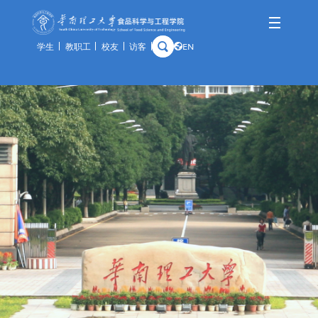
学生
教职工
校友
访客
EN
学院概况
师资队伍
人才培养
科学研究
国际交流
资产与实验
学院简介
队伍概况
本科生
科研概况
交流动态
通知公告
历史沿革
教师风采
研究生
科研基地
合作项目
规章制度
学院领导
荣休教师
留学生
科研团队
出访公示
办事指南
组织架构
教学实践基地
科研成果
教学中心
历任领导
分析中心
历史钩沉
安全管理
预约平台
特色资源