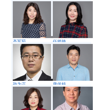
齐军茹
任娇艳
孙为正
唐传核