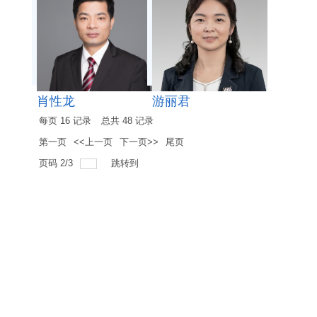
肖性龙
游丽君
每页
16
记录
总共
48
记录
第一页
<<上一页
下一页>>
尾页
页码
2
/
3
跳转到