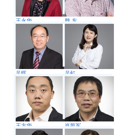
王永华
魏 东
吴晖
吴虹
王方华
肖凯军