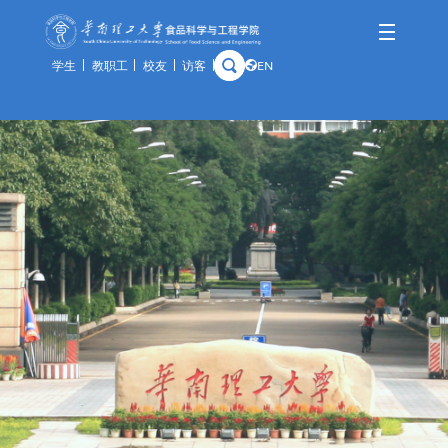
学生
教职工
校友
访客
EN
学院概况
师资队伍
人才培养
科学研究
国际交流
资产与实验
学院简介
队伍概况
本科生
科研概况
交流动态
通知公告
历史沿革
教师风采
研究生
科研基地
合作项目
规章制度
学院领导
荣休教师
留学生
科研团队
出访公示
办事指南
组织架构
教学实践基地
科研成果
教学中心
历任领导
分析中心
历史钩沉
安全管理
预约平台
特色资源