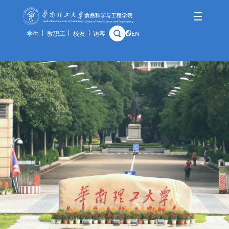
学生
教职工
校友
访客
EN
学院概况
师资队伍
人才培养
科学研究
国际交流
资产与实验
学院简介
队伍概况
本科生
科研概况
交流动态
通知公告
历史沿革
教师风采
研究生
科研基地
合作项目
规章制度
学院领导
荣休教师
留学生
科研团队
出访公示
办事指南
组织架构
教学实践基地
科研成果
教学中心
历任领导
分析中心
历史钩沉
安全管理
预约平台
特色资源