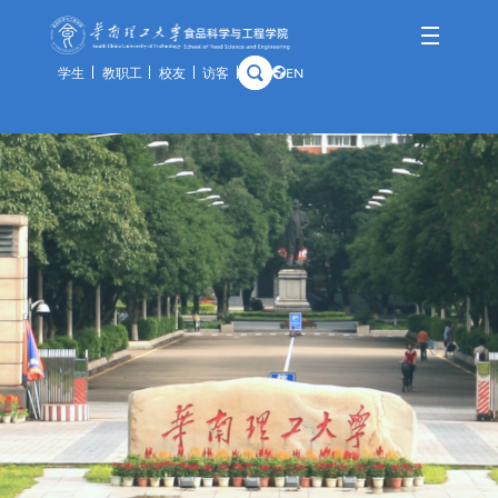
学生
教职工
校友
访客
EN
学院概况
师资队伍
人才培养
科学研究
国际交流
资产与实验
学院简介
队伍概况
本科生
科研概况
交流动态
通知公告
历史沿革
教师风采
研究生
科研基地
合作项目
规章制度
学院领导
荣休教师
留学生
科研团队
出访公示
办事指南
组织架构
教学实践基地
科研成果
教学中心
历任领导
分析中心
历史钩沉
安全管理
预约平台
特色资源