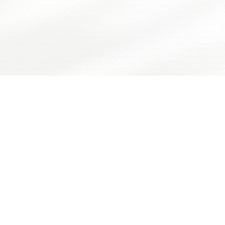
箱
学校主页
学校门户
下载专区
产与实验室
党群工作
学生工作
招生就业
校友工作
知公告
党建概况
学工动态
招生信息
校友快讯
章制度
党建通知
学工通知
就业信息
捐赠鸣谢
事指南
党建动态
学生干部名录
校友风采
学中心
专题网站
规章制度
校友理事会
析中心
学习园地
学生党建
毕业生