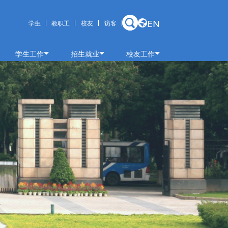
EN
学生
教职工
校友
访客
学生工作
招生就业
校友工作
学工动态
招生信息
校友快讯
学工通知
就业信息
捐赠鸣谢
学生干部名录
校友风采
规章制度
校友理事会
学生党建
毕业生
科创竞赛
心灵休憩