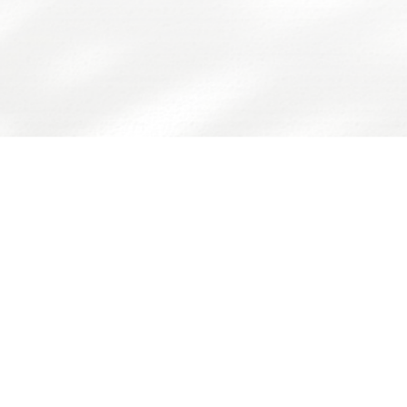
国家自然科学基金委
师德师风问题反映渠道
书记院长信
学院概况
师资队伍
人才培养
科学研究
国际交流
资
学院简介
队伍概况
本科生
科研概况
交流动态
通
历史沿革
教师风采
研究生
科研基地
合作项目
规
学院领导
荣休教师
留学生
科研团队
出访公示
办
组织架构
教学实践基地
科研成果
教
历任领导
分