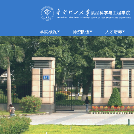
学院概况
师资队伍
人才培养
学院简介
队伍概况
本科生
历史沿革
教师风采
研究生
学院领导
荣休教师
留学生
组织架构
教学实践基地
历任领导
历史钩沉