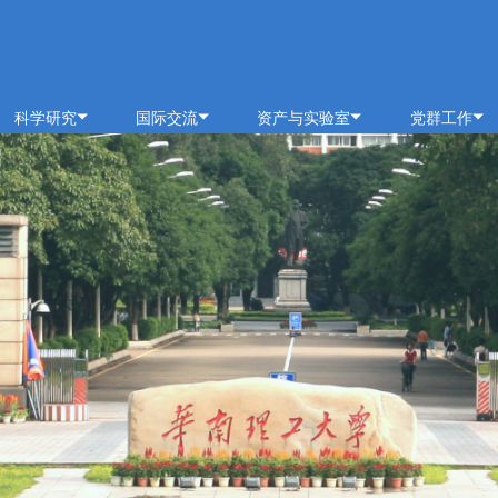
科学研究
国际交流
资产与实验室
党群工作
科研概况
交流动态
通知公告
党建概况
科研基地
合作项目
规章制度
党建通知
科研团队
出访公示
办事指南
党建动态
科研成果
教学中心
专题网站
分析中心
学习园地
安全管理
关工委
预约平台
特色资源