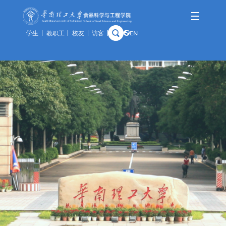
学生
教职工
校友
访客
EN
学院概况
师资队伍
人才培养
科学研究
国际交流
资产与实验
学院简介
队伍概况
本科生
科研概况
交流动态
通知公告
历史沿革
教师风采
研究生
科研基地
合作项目
规章制度
学院领导
荣休教师
留学生
科研团队
出访公示
办事指南
组织架构
教学实践基地
科研成果
教学中心
历任领导
分析中心
历史钩沉
安全管理
预约平台
特色资源