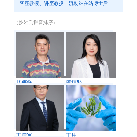
客座教授、讲座教授
流动站在站博士后
教授级高级工程师
高级工程师
（按姓氏拼音排序）
讲师
助理研究员
专职研究系列
客座教授、讲座教授
流动站在站博士后
林伟锋
戚穗坚
荣休教师
王启军
王炜