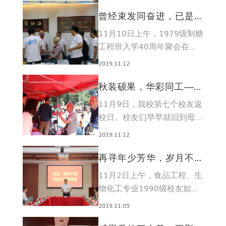
曾经束发同奋进，已是花
甲会耄耋——记79级制糖
11月10日上午，1979级制糖
工程班入学40周年聚...
工程班入学40周年聚会在我
院东糖厅举行。
2019.11.12
秋装硕果，华彩同工——
记11月9日校友返校日
11月9日，我校第七个校友返
校日。校友们早早就回到母
校，参加这一年一度的盛会。
2019.11.12
再寻年少芳华，岁月不改
深情—记食品、生化90级
11月2日上午，食品工程、生
毕业25周年聚会
物化工专业1990级校友如约
返校，于学院东糖厅庆祝毕业
2019.11.05
25周年。