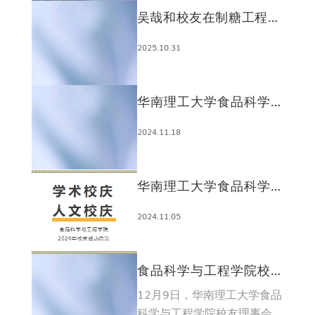
吴哉和校友在制糖工程81
级毕业40周年聚会上致辞
2025.10.31
华南理工大学食品科学与
工程学院 “校友风采”征稿
2024.11.18
启事
华南理工大学食品科学与
工程学院热忱欢迎各界校
2024.11.05
友回家！
食品科学与工程学院校友
理事会2023年年会顺利举
12月9日，华南理工大学食品
行
科学与工程学院校友理事会