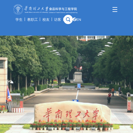
学生
教职工
校友
访客
EN
学院概况
师资队伍
人才培养
科学研究
国际交流
资产与实验
学院简介
队伍概况
本科生
科研概况
交流动态
通知公告
历史沿革
教师风采
研究生
科研基地
合作项目
规章制度
学院领导
荣休教师
留学生
科研团队
出访公示
办事指南
组织架构
教学实践基地
科研成果
教学中心
历任领导
分析中心
历史钩沉
安全管理
预约平台
特色资源