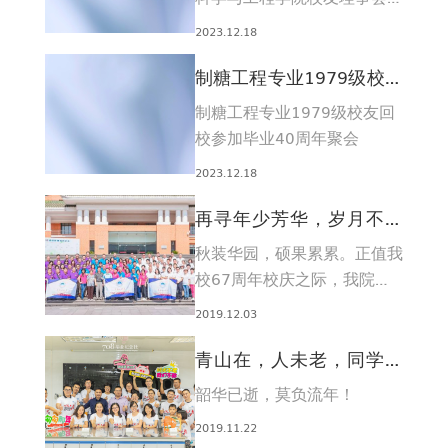
2023年年会顺利举行。
2023.12.18
制糖工程专业1979级校友
回校参加毕业40周年聚会
制糖工程专业1979级校友回
校参加毕业40周年聚会
2023.12.18
再寻年少芳华，岁月不改
深情——校庆期间四百余
秋装华园，硕果累累。正值我
位校友回院欢聚
校67周年校庆之际，我院也
迎来了校友返校的热潮。校庆
2019.12.03
期间，陆续有13个班级、
40...
青山在，人未老，同学情
正浓——记2008届制糖工
韶华已逝，莫负流年！
程专业毕业11周年聚...
2019.11.22