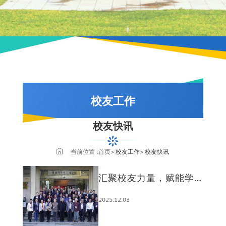
校友工作
校友快讯
校友快讯
捐赠鸣谢
当前位置 :
首页
校友工作
校友快讯
校友风采
汇聚校友力量，赋能学院
校友理事会
发展 —食品科学与工程学
2025.12.03
院校友理事会2025...
毕业生