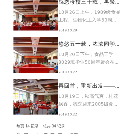
感恩母校三十载，再聚校
园叙浓情——记1989级食
10月26日上午，1989级食品
品工程、生物化工入...
工程、生物化工入学30周年
座谈会于我院东糖厅隆重举
2019.10.29
行，50余名师生欢聚一堂。
悠悠五十载，浓浓同学情
——记食品工学8029班毕
10月20日下午，食品工学
业50周年聚会
8029班毕业50周年聚会在我
院东糖厅举行。30位校友共
2019.10.22
聚一堂，此次聚会是他们毕业
五十...
再回首，重新出发——记
食品科学与工程051班毕
10月19日，秋高气爽，桂花
业10周年聚会
飘香，我院迎来2005级食品
科学与工程1班毕业10周年聚
2019.10.22
会。
每页
14
记录
总共
34
记录