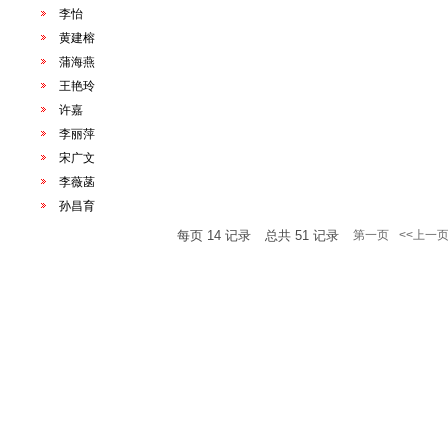
李怡
黄建榕
蒲海燕
王艳玲
许嘉
李丽萍
宋广文
李薇菡
孙昌育
每页
14
记录
总共
51
记录
第一页
<<上一