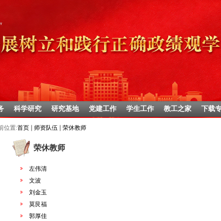
务
科学研究
研究基地
党建工作
学生工作
教工之家
下载
前位置:
首页
师资队伍
荣休教师
荣休教师
左伟清
文波
刘金玉
莫艮福
郭厚佳