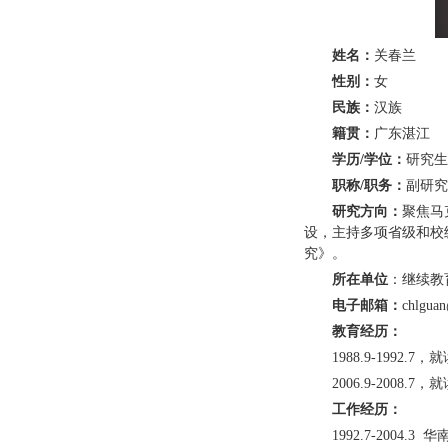
姓名：
关春兰
性别：
女
民族：
汉族
籍贯：
广东湛江
学历/学位：
研究生
职称/职务：
副研究
研究方向：
聚焦马
设，主持多项省级和校
究》。‌‌
所在单位
：继续教
电子邮箱：
chlguan
教育经历：
1988.9-19
2006.9-200
工作经历：
1992.7-200