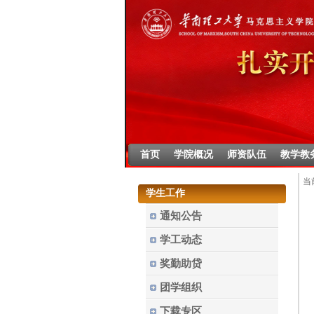
首页
学院概况
师资队伍
教学教
当
学生工作
通知公告
学工动态
奖勤助贷
团学组织
下载专区