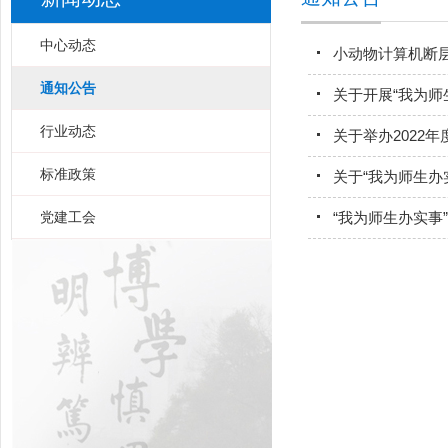
中心动态
小动物计算机断层成像
通知公告
关于开展“我为师
行业动态
关于举办2022
标准政策
关于“我为师生办
党建工会
“我为师生办实事