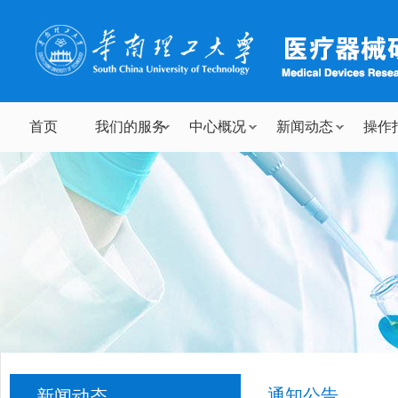
首页
我们的服务
中心概况
新闻动态
操作
通知公告
新闻动态