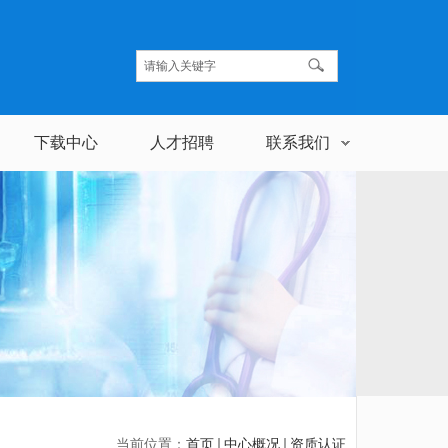
下载中心
人才招聘
联系我们
当前位置：
首页
中心概况
资质认证