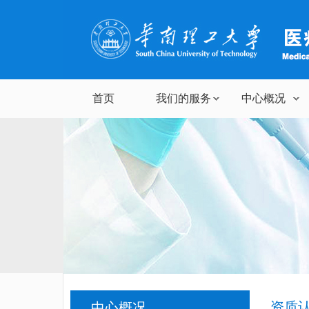
首页
我们的服务
中心概况
资质
中心概况