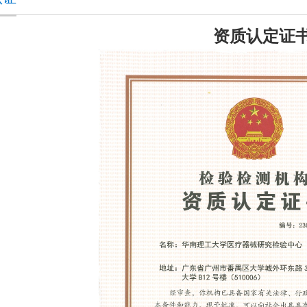
资质认定证