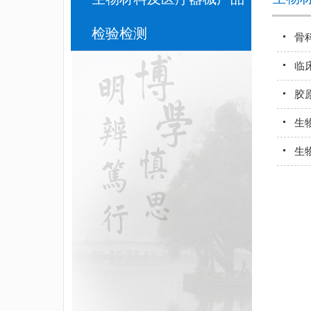
检验检测
骨
临
胶
生
生