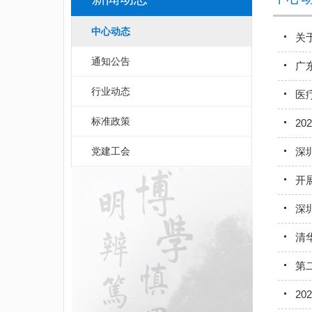
中心动态
关
通知公告
广
行业动态
医
标准政策
2
党建工会
深
开
深
清
第
2