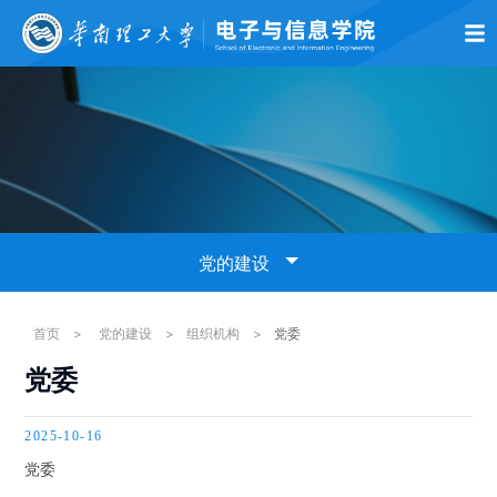
首页
学院概况
师资队伍
党的建设
学术科研
本科生教育
研究生
党的建设
组织机构
首页
>
党的建设
>
组织机构
>
党委
党委
党委
纪委
2025-10-16
党委
党建活动