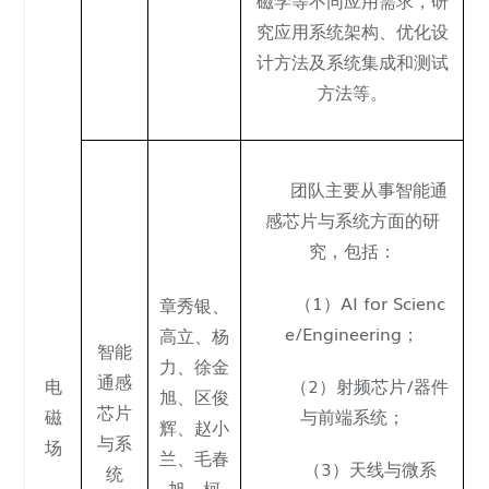
磁学等不同应用需求，研
究应用系统架构、优化设
计方法及系统集成和测试
方法等。
团队主要从事智能通
感芯片与系统方面的研
究，包括：
（1）AI for Scienc
章秀银
、
e/Engineering；
高立、杨
智能
力、徐金
通感
电
（2）射频芯片/器件
旭、区俊
芯片
磁
与前端系统；
辉、
赵小
与系
场
兰
、
毛春
（3）天线与微系
统
旭
、
柯