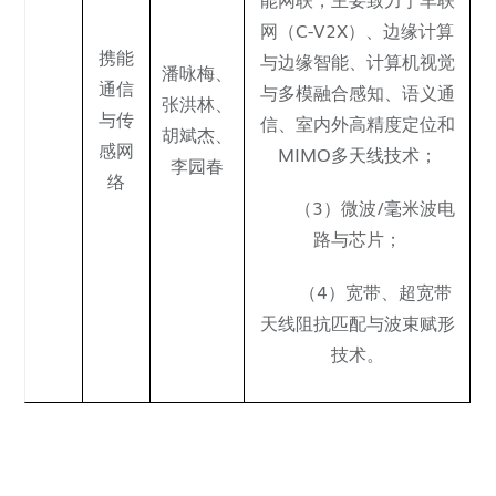
网（C-V2X）、边缘计算
携能
与边缘智能、计算机视觉
潘咏梅
、
通信
与多模融合感知、语义通
张洪林
、
与传
信、室内外高精度定位和
胡斌杰、
感网
MIMO多天线技术；
李园春
络
（3）微波/毫米波电
路与芯片；
（4）宽带、超宽带
天线阻抗匹配与波束赋形
技术。