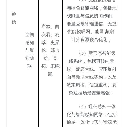
与绿色智能网络，包括无
通
线能量与信息协同传输、
信
能量受限终端通信、无线
唐杰
、
向
供能物联网、能量-频谱-
空间
友君
、
杨
计算资源联合优化；
感知
萃
、
史景
与智
伦
、郑倍
（3）新形态智能天
能物
雄、吴
线系统，包括可转向天
联
拓、宋晓
线、流态天线、智能反射
凯
面等新型天线架构，以及
波束调控、信道重构、复
杂遮挡场景覆盖增强；
（4）通信感知一体
化与智能感知网络，包括
通感一体化波形与资源优