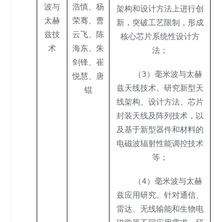
波与
浩慎
、
杨
架构和设计方法上进行创
太赫
荣骞
、
曹
新，突破工艺限制，形成
兹技
云飞
、
陈
核心芯片系统性设计方
术
海东
、
朱
法；
剑锋
、
崔
（3）毫米波与太赫
悦慧
、
唐
兹天线技术。研究新型天
锟
线架构、设计方法、芯片
封装天线及阵列技术，以
及基于新型器件和材料的
电磁波辐射性能调控技术
等；
（4）毫米波与太赫
兹应用研究。针对通信、
雷达、无线输能和生物电