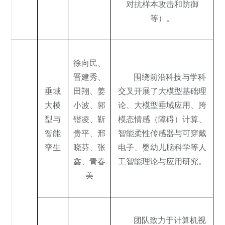
对抗样本攻击和防御
等）。
徐向民
、
晋建秀
、
围绕前沿科技与学科
垂域
田翔
、姜
交叉开展了大模型基础理
大模
小波、
郭
论、大模型垂域应用、跨
型与
锴凌
、
靳
模态情感（障碍）计算、
智能
贵平
、
邢
智能柔性传感器与可穿戴
孪生
晓芬
、
张
电子、婴幼儿脑科学等人
鑫
、
青春
工智能理论与应用研究。
美
团队致力于计算机视