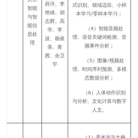
薛洋
、
李
式识别、领域适应、小样
智能
艳雄
、
胡
本学习/零样本学习；
与智
志辉
、
高
能信
（4）智能音频处
学
、
李
息处
理、语音关键词检测、音
波
、
杨俊
理
频事件分析；
美
、黄
茜、
余卫
（5）图像/视频处
宇
理、时间序列预测、多模
态数据分析；
（6）人体动作识别
与分析、文化计算与数字
人文。
（1）毫米波与太赫