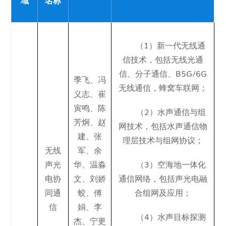
域
名称
研究进展
成果推荐
（1）新一代无线通
信技术，包括无线光通
政策指南
信、分子通信、B5G/6G
季飞
、
冯
无线通信，蜂窝车联网；
共享平台
义志
、崔
寅鸣、
陈
（2）水声通信与组
实验室建设
芳炯
、
赵
网技术，包括水声通信物
建
、
张
理层技术与组网协议；
无线
军
、
余
声光
华
、
温淼
（3）空海地一体化
电协
文
、
刘娇
通信网络，包括声光电融
同通
蛟
、傅
合组网及应用；
信
娟、
李
（4）水声目标探测
杰
、
宁更