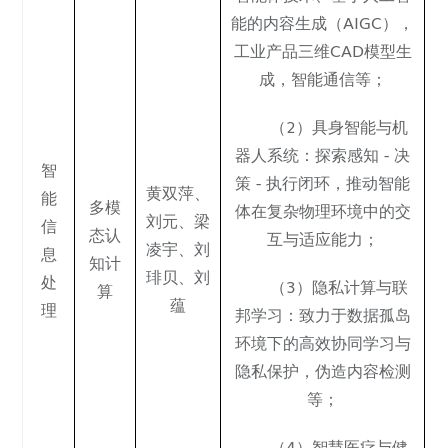
能的内容生成（AIGC），
工业产品三维CAD模型生
成，智能通信等；
（2）具身智能与机
器人系统：探索感知 - 决
智
策 - 执行闭环，推动智能
黄双萍
、
能
多模
体在复杂物理环境中的交
刘元
、
梁
信
态认
互与适应能力；
凌宇
、
刘
息
知计
琲贝
、刘
处
（3）隐私计算与联
算
蕴
理
邦学习：致力于数据孤岛
环境下的高效协同学习与
隐私保护，伪造内容检测
等；
（4）智慧医疗与健