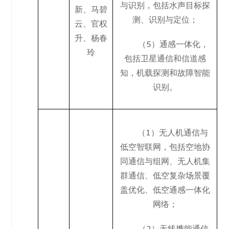
与识别，包括水声目标探
新
、
马碧
测、识别与定位；
云
、
官权
升
、
杨春
（5）通感一体化，
玲
包括卫星通信和信道感
知，机载探测和故障智能
识别。
（1）无人机通信与
低空智联网，包括空地协
同通信与组网、无人机集
群通信、低空复杂场景覆
盖优化、低空通感一体化
网络；
（2）无线携能通信