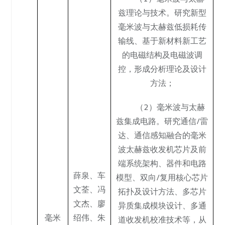
兹理论与技术。研究新型
毫米波与太赫兹低损耗传
输线、基于新材料新工艺
的电磁结构及电磁波调
控，形成分析理论及设计
方法；
（2）毫米波与太赫
兹集成电路。研究通信/雷
达、通信感知融合的毫米
波太赫兹收发机芯片及前
端系统架构、器件和电路
薛泉
、
车
模型、双向/复用核心芯片
文荃
、
冯
拓扑及设计方法、多芯片
文杰
、
廖
异质集成模块设计、多通
毫米
绍伟
、
朱
道收发机校准技术等，从