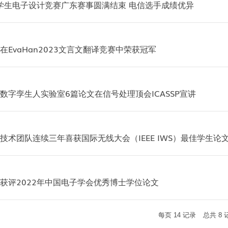
大学生电子设计竞赛广东赛事圆满结束 电信选手成绩优异
EvaHan2023文言文翻译竞赛中荣获冠军
数字孪生人实验室6篇论文在信号处理顶会ICASSP宣讲
技术团队连续三年喜获国际无线大会（IEEE IWS）最佳学生论
获评2022年中国电子学会优秀博士学位论文
每页
14
记录
总共
8