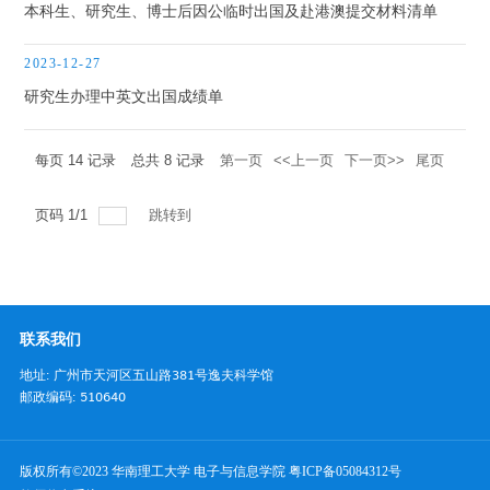
本科生、研究生、博士后因公临时出国及赴港澳提交材料清单
2023-12-27
研究生办理中英文出国成绩单
每页
14
记录
总共
8
记录
第一页
<<上一页
下一页>>
尾页
页码
1
/
1
跳转到
联系我们
地址: 广州市天河区五山路381号逸夫科学馆
邮政编码: 510640
版权所有©2023 华南理工大学 电子与信息学院
粤ICP备05084312号