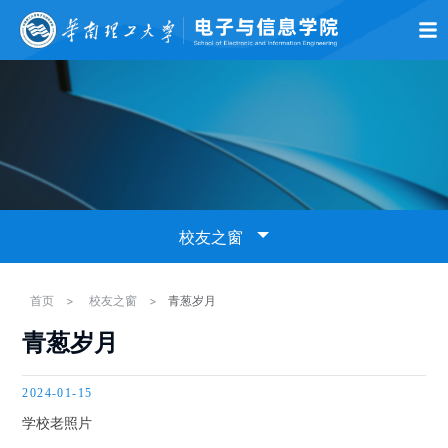
首页
学院概况
师资队伍
党的建设
学术科研
本科生教育
研究生
校友之窗
校友理事会
首页
>
校友之窗
>
青葱岁月
青葱岁月
班级聚会
2024-01-15
校友捐赠
学校老照片