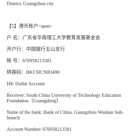
District, Guangzhou city
【
5
】港币账户
<
span>
户 名：广东省华南理工大学教育发展基金会
开户行：中国银行五山支行
帐 号：
676958213581
转换码：
BKCHCNBJ400
HK Dollar Account
Receiver: South China University of Technology Education
Foundation
（
Guangdong
）
Name of the bank: Bank of China, Guangzhou Wushan Sub-
branch
Account Number: 676958213581