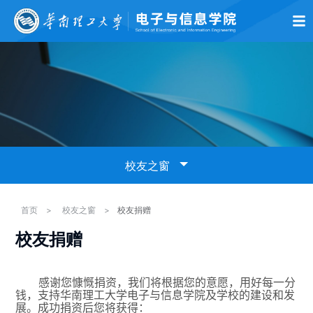
首页
学院概况
师资队伍
党的建设
学术科研
本科生教育
研究生
校友之窗
校友理事会
首页
>
校友之窗
>
校友捐赠
校友捐赠
班级聚会
校友捐赠
感谢您慷慨捐资，我们将根据您的意愿，用好每一分
钱，支持华南理工大学电子与信息学院及学校的建设和发
展。成功捐资后您将获得：