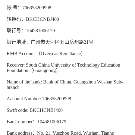
帐 号：
706858209998
转换码：
BKCHCNBJ400
联行号：
104581006179
银行地址：广州市天河区五山岳州路
21
号
RMB Account
（
Overseas Remittance
）
Receiver: South China University of Technology Education
Foundation
（
Guangdong
）
Name of the bank: Bank of China, Guangzhou Wushan Sub-
branch
Account Number: 706858209998
Swift code: BKCHCNBJ400
Bank number
：
104581006179
Bank address
：
No. 21, Yuezhou Road, Wushan, Tianhe