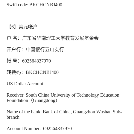
Swift code: BKCHCNBJ400
【
6
】美元帐户
户 名：广东省华南理工大学教育发展基金会
开户行：中国银行五山支行
帐 号：
692564837970
转换码：
BKCHCNBJ400
US Dollar Account
Receiver: South China University of Technology Education
Foundation
（
Guangdong
）
Name of the bank: Bank of China, Guangzhou Wushan Sub-
branch
Account Number: 692564837970