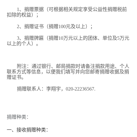
电信人
1
、捐赠票据（可根据相关规定享受公益性捐赠税前
扣除的权益）；
青葱岁月
2
、捐赠证书（捐赠
100
元及以上）；
3
、捐赠牌匾（捐赠
10
万元以上的团体、单位及
5
万元
以上的个人）。
附注：
通过银行、邮局捐款时请备注捐款用途、个人
联系方式等信息，以便我们填写并向您邮寄捐赠收据及捐
赠证书。
捐赠联系人：李翔宇，
020-22236567.
捐赠种类：
一、
接收捐赠种类：