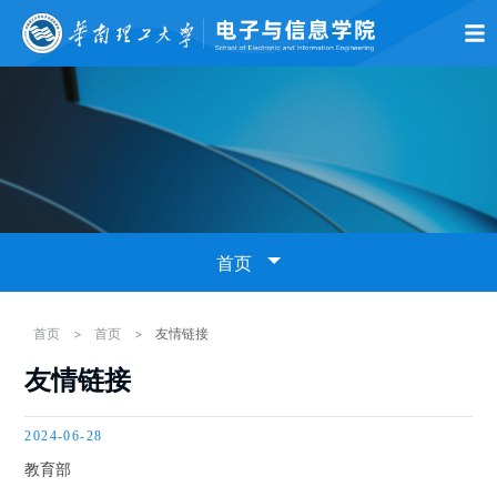
首页
学院概况
师资队伍
党的建设
学术科研
本科生教育
研究生
首页
学院新闻
首页
>
首页
>
友情链接
友情链接
通知公告
2024-06-28
学术预告
教育部