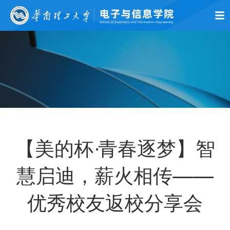
首页
学院概况
师资队伍
党的建设
学术科研
本科生教育
研究生
【美的杯·青春逐梦】智
慧启迪，薪火相传——
优秀校友返校分享会