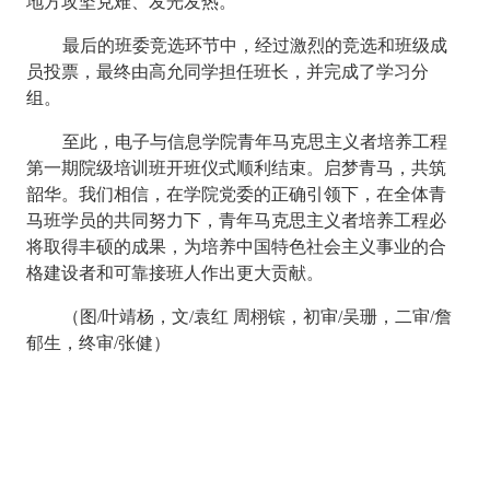
地方攻坚克难、发光发热。”
最后的班委竞选环节中，经过激烈的竞选和班级成
员投票，最终由高允同学担任班长，并完成了学习分
组。
至此，电子与信息学院青年马克思主义者培养工程
第一期院级培训班开班仪式顺利结束。启梦青马，共筑
韶华。我们相信，在学院党委的正确引领下，在全体青
马班学员的共同努力下，青年马克思主义者培养工程必
将取得丰硕的成果，为培养中国特色社会主义事业的合
格建设者和可靠接班人作出更大贡献。
（图
/
叶靖杨，文
/
袁红 周栩镔，初审
/
吴珊，二审
/
詹
郁生，终审
/
张健）