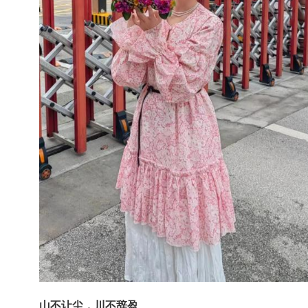
山不让尘，川不辞盈