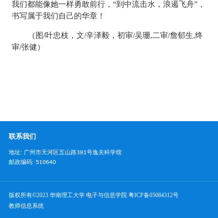
我们都能像她一样勇敢前行，“到中流击水，浪遏飞舟”，
书写属于我们自己的华章！
（图
/
叶忠枝，文
/
辛泽毅，初审
/
吴珊
,
二审
/
詹郁生
,
终
审
/
张健）
联系我们
地址: 广州市天河区五山路381号逸夫科学馆
邮政编码: 510640
版权所有©2023 华南理工大学 电子与信息学院
粤ICP备05084312号
教师信息系统