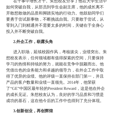
在干事中增长才干。朱想校友分享了他在大学生活中
如何突破自我，从部员到学生会副主席，他的成长离不
开敢想敢做的品质和脚踏实地的行动力。他鼓励同学们
要勇于尝试新事物，不断挑战自我。只要敢于尝试，从
零到入门到精通并不需要太多的时间，关键在于全身心
投入并不断突破自我。
2.
外企工作，崭露头角
进入职场，延续校园作风，考核拔尖，业绩突出。朱
想校友表示，任何领域都有值得探索的空间，只要保持
学习的热情和持续的努力，就能在竞争中脱颖而出。他
凭借出色的业务能力和卓越的领导力，在外企工作中取
得了优异的业绩。他的评级一直保持在部门第一，并且
产品的客户数量和业绩一直领先。
2014
年，他荣获
了“
GE”
中国区最年轻的
President Reward
，这是他在外企
的成长见证。朱想校友认为，良好的学习品质和习惯是
成功的基石，这在他今后的工作中也得到了充分体现。
3.
创新创业，再创辉煌