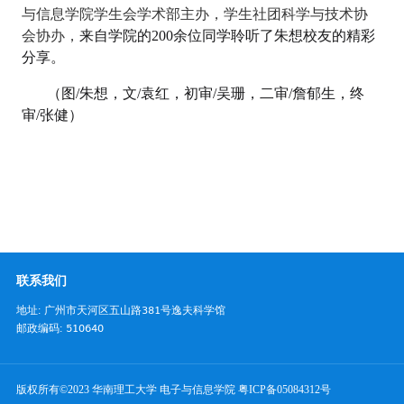
与信息学院学生会学术部主办，学生社团科学与技术协
会协办，
来自学院的
200
余位同学聆听了朱想校友的精彩
分享。
（图
/
朱想，文
/
袁红，初审
/
吴珊，二审
/
詹郁生，终
审
/
张健）
联系我们
地址: 广州市天河区五山路381号逸夫科学馆
邮政编码: 510640
版权所有©2023 华南理工大学 电子与信息学院
粤ICP备05084312号