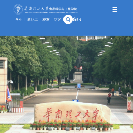
学生
教职工
校友
访客
EN
学院概况
师资队伍
人才培养
科学研究
国际交流
资产与实验
学院简介
队伍概况
本科生
科研概况
交流动态
通知公告
历史沿革
教师风采
研究生
科研基地
合作项目
规章制度
学院领导
荣休教师
留学生
科研团队
出访公示
办事指南
组织架构
教学实践基地
科研成果
教学中心
历任领导
分析中心
历史钩沉
安全管理
预约平台
特色资源