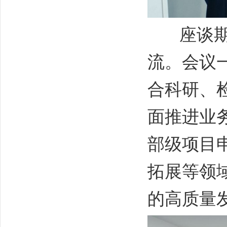
座谈期间
流。会议
合科研、
面推进业
部级项目
拓展等领
的高质量