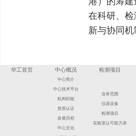
港）的筹建
在科研、检
新与协同机
华工首页
中心概况
检测项目
中心简介
中心技术平台
业务范围
机构职能
仪器设备
资质认证
检测项目
发展历程
实验室认可能力表
中心文化